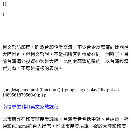
});
}
柯文哲訪印度，昨邀台印企業交流，不少台企反應南向比西進
大陸困難，但柯文哲說，不能把所有雞蛋放在同一個籃子，目
前台灣海外投資40％是大陸，比例太高蠻危險的，以台灣經濟
實力看，不應是這樣的表現。
googletag.cmd.push(function () { googletag.display('div-gpt-ad-
1489561879560-0'); });
南投專業1對1英文家教課程
北市府昨在印度辦產業論壇，台灣業者包括中鋼、台達電、神
通和PChome約百人出席，惟北市產發局說，礙於大陸和印度