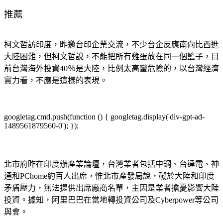
推薦
柯文哲訪印度，昨邀台印企業交流，不少台企反應南向比西進
大陸困難，但柯文哲說，不能把所有雞蛋放在同一個籃子，目
前台灣海外投資40％是大陸，比例太高蠻危險的，以台灣經濟
實力看，不應是這樣的表現。
googletag.cmd.push(function () { googletag.display('div-gpt-ad-
1489561879560-0'); });
北市府昨在印度辦產業論壇，台灣業者包括中鋼、台達電、神
通和PChome約百人出席，惟北市產發局說，礙於大陸和印度
矛盾壓力，無法提供出席廠商名單，主因是業者擔憂影響大陸
投資。據知，阿里巴巴在當地轉投資公司及Cyberpower等公司
與會。