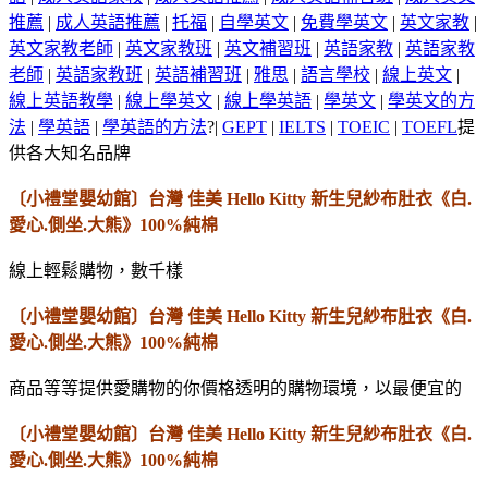
推薦
|
成人英語推薦
|
托福
|
自學英文
|
免費學英文
|
英文家教
|
英文家教老師
|
英文家教班
|
英文補習班
|
英語家教
|
英語家教
老師
|
英語家教班
|
英語補習班
|
雅思
|
語言學校
|
線上英文
|
線上英語教學
|
線上學英文
|
線上學英語
|
學英文
|
學英文的方
法
|
學英語
|
學英語的方法
?|
GEPT
|
IELTS
|
TOEIC
|
TOEFL
提
供各大知名品牌
〔小禮堂嬰幼館〕台灣 佳美 Hello Kitty 新生兒紗布肚衣《白.
愛心.側坐.大熊》100%純棉
線上輕鬆購物，數千樣
〔小禮堂嬰幼館〕台灣 佳美 Hello Kitty 新生兒紗布肚衣《白.
愛心.側坐.大熊》100%純棉
商品等等提供愛購物的你價格透明的購物環境，以最便宜的
〔小禮堂嬰幼館〕台灣 佳美 Hello Kitty 新生兒紗布肚衣《白.
愛心.側坐.大熊》100%純棉