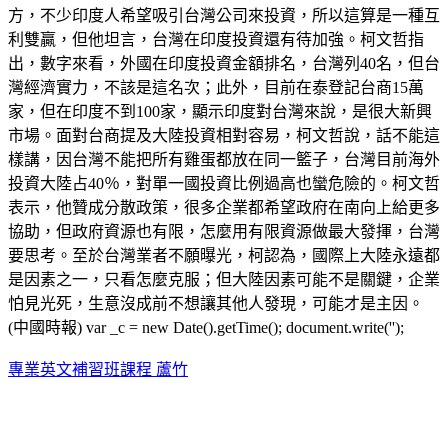
方，不少印度人希望吸引台灣公司來投資，所以這算是一種互
利雙贏，但他坦言，台灣在印度投資還有待加強。柯文哲指
出，數字來看，外國在印度投資金額排名，台灣列40名，但台
灣經濟實力，不該是這名次；此外，目前在泰登記台商15萬
家，但在印度不到100家，顯示印度對台灣來說，是很大新興
市場。面對台商提及大陸投資相對容易，柯文哲說，話不能這
樣講，因台灣不能把所有雞蛋都放在同一籃子，台灣目前海外
投資大陸占40％，對單一國投資比例過高也蠻危險的。柯文哲
表示，他贊成分散政策，很多企業都希望政府在南向上給更多
協助，但政府資源也有限，怎麼用有限資源做最大發揮，台灣
要思考。至於台灣業者不願曝光，柯認為，國際上大陸永遠都
是因素之一，只看怎麼克服；但大陸因素可能不是關鍵，企業
怕見光死，生意沒成前不想讓其他人發現，可能才是主因。
(中國時報) var _c = new Date().getTime(); document.write('');
專業英文補習班課程 蘆竹