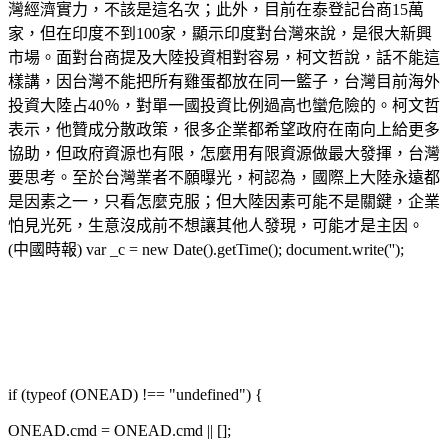
灣經濟實力，不該是這名次；此外，目前在泰登記台商15萬
家，但在印度不到100家，顯示印度對台灣來說，是很大新興
市場。面對台商提及大陸投資相對容易，柯文哲說，話不能這
樣講，因台灣不能把所有雞蛋都放在同一籃子，台灣目前海外
投資大陸占40％，對單一國投資比例過高也蠻危險的。柯文哲
表示，他贊成分散政策，很多企業都希望政府在南向上給更多
協助，但政府資源也有限，怎麼用有限資源做最大發揮，台灣
要思考。至於台灣業者不願曝光，柯認為，國際上大陸永遠都
是因素之一，只看怎麼克服；但大陸因素可能不是關鍵，企業
怕見光死，生意沒成前不想讓其他人發現，可能才是主因。
(中國時報) var _c = new Date().getTime(); document.write('');
if (typeof (ONEAD) !== "undefined") {
ONEAD.cmd = ONEAD.cmd || [];