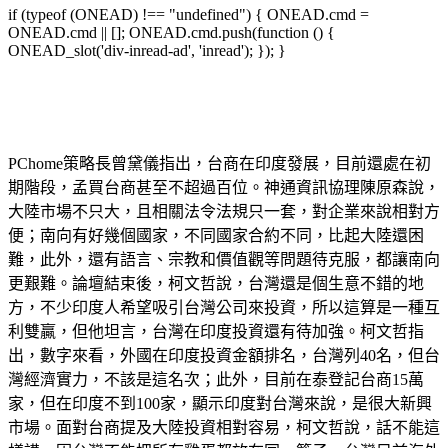
if (typeof (ONEAD) !== "undefined") { ONEAD.cmd =
ONEAD.cmd || []; ONEAD.cmd.push(function () {
ONEAD_slot('div-inread-ad', 'inread'); }); }
PChome策略長曾黛儀指出，台商在印度發展，目前還處在初
期階段，孟買台商甚至不超過百位。神通資訊協理陳原森說，
大陸市場不只大，且相關法令法規只一套，對企業來說相對方
便；南向有好幾個國家，不同國家合約不同，比起大陸還困
難，此外，還有語言、宗教和價值觀等問題待克服，都讓南向
更艱難。論壇結束後，柯文哲說，台灣還是個生意不錯的地
方，不少印度人希望吸引台灣公司來投資，所以這算是一種互
利雙贏，但他坦言，台灣在印度投資還有待加強。柯文哲指
出，數字來看，外國在印度投資金額排名，台灣列40名，但台
灣經濟實力，不該是這名次；此外，目前在泰登記台商15萬
家，但在印度不到100家，顯示印度對台灣來說，是很大新興
市場。面對台商提及大陸投資相對容易，柯文哲說，話不能這