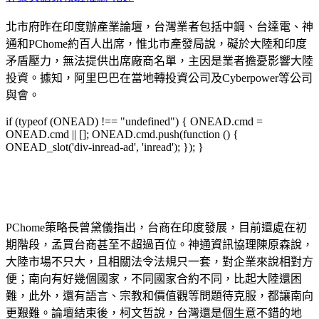
北市府昨在印度辦產業論壇，台灣業者包括中鋼、台達電、神
通和PChome約百人出席，惟北市產發局說，礙於大陸和印度
矛盾壓力，無法提供出席廠商名單，主因是業者擔憂影響大陸
投資。據知，阿里巴巴在當地轉投資公司及Cyberpower等公司
與會。
if (typeof (ONEAD) !== "undefined") { ONEAD.cmd =
ONEAD.cmd || []; ONEAD.cmd.push(function () {
ONEAD_slot('div-inread-ad', 'inread'); }); }
PChome策略長曾黛儀指出，台商在印度發展，目前還處在初
期階段，孟買台商甚至不超過百位。神通資訊協理陳原森說，
大陸市場不只大，且相關法令法規只一套，對企業來說相對方
便；南向有好幾個國家，不同國家合約不同，比起大陸還困
難，此外，還有語言、宗教和價值觀等問題待克服，都讓南向
更艱難。論壇結束後，柯文哲說，台灣還是個生意不錯的地