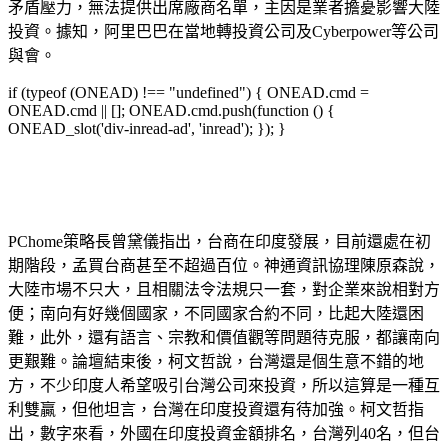
矛盾壓力，無法提供出席廠商名單，主因是業者擔憂影響大陸
投資。據知，阿里巴巴在當地轉投資公司及Cyberpower等公司
與會。
if (typeof (ONEAD) !== "undefined") { ONEAD.cmd =
ONEAD.cmd || []; ONEAD.cmd.push(function () {
ONEAD_slot('div-inread-ad', 'inread'); }); }
PChome策略長曾黛儀指出，台商在印度發展，目前還處在初
期階段，孟買台商甚至不超過百位。神通資訊協理陳原森說，
大陸市場不只大，且相關法令法規只一套，對企業來說相對方
便；南向有好幾個國家，不同國家合約不同，比起大陸還困
難，此外，還有語言、宗教和價值觀等問題待克服，都讓南向
更艱難。論壇結束後，柯文哲說，台灣還是個生意不錯的地
方，不少印度人希望吸引台灣公司來投資，所以這算是一種互
利雙贏，但他坦言，台灣在印度投資還有待加強。柯文哲指
出，數字來看，外國在印度投資金額排名，台灣列40名，但台