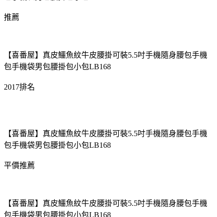
推薦
【喜番屋】真皮鱷魚紋牛皮腰掛可裝5.5吋手機隨身腰包手機
包手機袋男包腰掛包小包LB168
2017排名
【喜番屋】真皮鱷魚紋牛皮腰掛可裝5.5吋手機隨身腰包手機
包手機袋男包腰掛包小包LB168
平價推薦
【喜番屋】真皮鱷魚紋牛皮腰掛可裝5.5吋手機隨身腰包手機
包手機袋男包腰掛包小包LB168