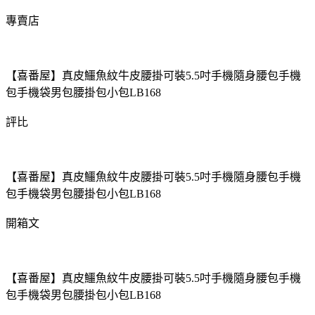
專賣店
【喜番屋】真皮鱷魚紋牛皮腰掛可裝5.5吋手機隨身腰包手機
包手機袋男包腰掛包小包LB168
評比
【喜番屋】真皮鱷魚紋牛皮腰掛可裝5.5吋手機隨身腰包手機
包手機袋男包腰掛包小包LB168
開箱文
【喜番屋】真皮鱷魚紋牛皮腰掛可裝5.5吋手機隨身腰包手機
包手機袋男包腰掛包小包LB168