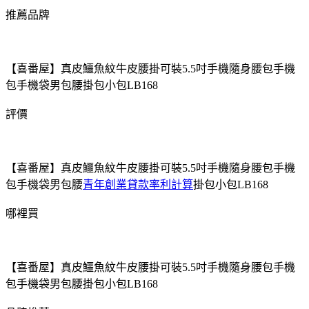
推薦品牌
【喜番屋】真皮鱷魚紋牛皮腰掛可裝5.5吋手機隨身腰包手機
包手機袋男包腰掛包小包LB168
評價
【喜番屋】真皮鱷魚紋牛皮腰掛可裝5.5吋手機隨身腰包手機
包手機袋男包腰
青年創業貸款率利計算
掛包小包LB168
哪裡買
【喜番屋】真皮鱷魚紋牛皮腰掛可裝5.5吋手機隨身腰包手機
包手機袋男包腰掛包小包LB168