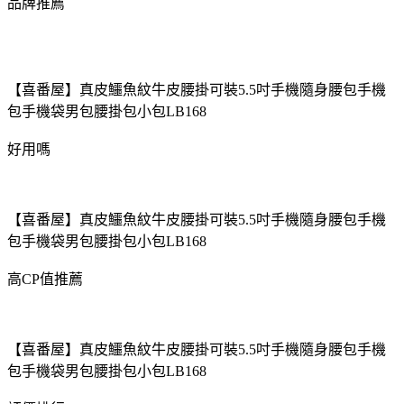
品牌推薦
【喜番屋】真皮鱷魚紋牛皮腰掛可裝5.5吋手機隨身腰包手機
包手機袋男包腰掛包小包LB168
好用嗎
【喜番屋】真皮鱷魚紋牛皮腰掛可裝5.5吋手機隨身腰包手機
包手機袋男包腰掛包小包LB168
高CP值推薦
【喜番屋】真皮鱷魚紋牛皮腰掛可裝5.5吋手機隨身腰包手機
包手機袋男包腰掛包小包LB168