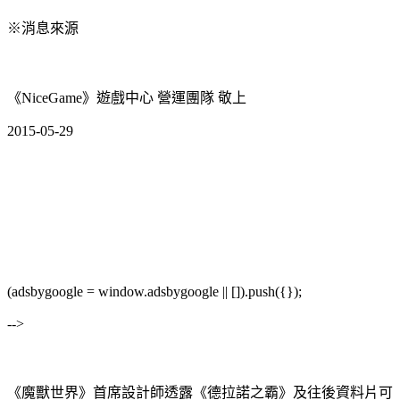
※消息來源
《NiceGame》遊戲中心 營運團隊 敬上
2015-05-29
(adsbygoogle = window.adsbygoogle || []).push({});
-->
《魔獸世界》首席設計師透露《德拉諾之霸》及往後資料片可