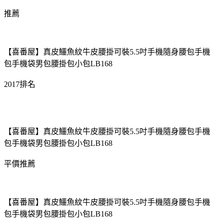
推薦
【喜番屋】真皮鱷魚紋牛皮腰掛可裝5.5吋手機隨身腰包手機
包手機袋男包腰掛包小包LB168
2017排名
【喜番屋】真皮鱷魚紋牛皮腰掛可裝5.5吋手機隨身腰包手機
包手機袋男包腰掛包小包LB168
平價推薦
【喜番屋】真皮鱷魚紋牛皮腰掛可裝5.5吋手機隨身腰包手機
包手機袋男包腰掛包小包LB168