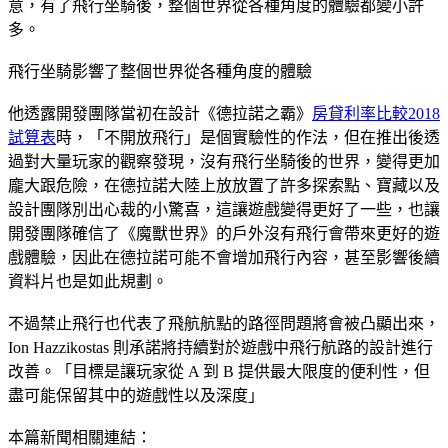
意，有了飛行坐騎後，整個世界從各種角度的體驗都變小許
多。
飛行坐騎影響了整個世界從各種角度的體驗
他透露開發團隊當初在設計《德拉諾之霸》
房貸利率比較2018
試算表
時，「不開放飛行」是個實驗性的作法，但在推出後透
過對大量玩家的觀察發現，沒有飛行坐騎後的世界，變得更加
龐大跟危險，在德拉諾大陸上放放置了許多探索點、寶藏以及
設計團隊別出心裁的小驚喜，這讓遊戲變得更好了一些，也讓
開發團隊確信了《魔獸世界》的戶外沒有飛行會帶來更好的遊
戲體驗，因此在德拉諾可能不會增加飛行內容，甚至影響後續
資料片也是如此規劃。
不過禁止飛行也代表了飛航航點的路徑問題將會被凸顯出來，
Ion Hazzikostas 則承諾將持續對於遊戲中飛行航路的設計進行
改善。「目標是讓玩家從 A 到 B 提供最大限度的便利性，但
盡可能保留其中的遊戲性以及深度」
本篇新聞相關連結：