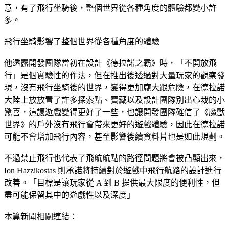
意，有了飛行坐騎後，整個世界從各種角度的體驗都變小許
多。
飛行坐騎影響了整個世界從各種角度的體驗
他透露開發團隊當初在設計《德拉諾之霸》時，「不開放飛
行」是個實驗性的作法，但在推出後透過對大量玩家的觀察發
現，沒有飛行坐騎後的世界，變得更加龐大跟危險，在德拉諾
大陸上放放置了許多探索點、寶藏以及設計團隊別出心裁的小
驚喜，這讓遊戲變得更好了一些，也讓開發團隊確信了《魔獸
世界》的戶外沒有飛行會帶來更好的遊戲體驗，因此在德拉諾
可能不會增加飛行內容，甚至影響後續資料片也是如此規劃。
不過禁止飛行也代表了飛航航點的路徑問題將會被凸顯出來，
Ion Hazzikostas 則承諾將持續對於遊戲中飛行航路的設計進行
改善。「目標是讓玩家從 A 到 B 提供最大限度的便利性，但
盡可能保留其中的遊戲性以及深度」
本篇新聞相關連結：