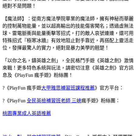
絕對不是問題！
【魔法師】：從南方魔法學院畢業的魔法師，擁有神秘而華麗
的控制萬物能量，並以超高輸出的技能傷害聞名；透過虛無法
球、雷電脈衝與能量衝擊等招式，打的敵人哀號連連，還可用
特殊招式『極寒冰牆』有效地阻止對手靠近，再搭配上靈活走
位，發揮最驚人的實力，絕對是暴力美學的翹楚！
「以你之名，鑄英雄之劍」，全民格鬥手遊《英雄之劍》激情
來戰！更多特色系統與玩法，請密切注意《英雄之劍》官方訊
息及《PlayFun 瘋手遊》粉絲團！
?《PlayFun 瘋手遊
大甲雅思補習班課程推薦
》官方平台：
?《PlayFun
全民英檢補習班老師 三峽
瘋手遊》粉絲團：
桃園專業成人英語推薦