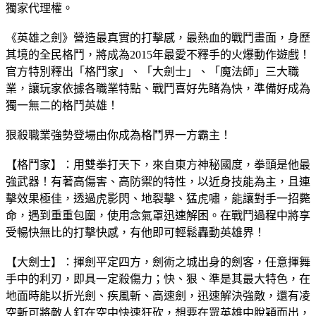
獨家代理權。
《英雄之劍》營造最真實的打擊感，最熱血的戰鬥畫面，身歷
其境的全民格鬥，將成為2015年最愛不釋手的火爆動作遊戲！
官方特別釋出「格鬥家」、「大劍士」、「魔法師」三大職
業，讓玩家依據各職業特點、戰鬥喜好先睹為快，準備好成為
獨一無二的格鬥英雄！
狠殺職業強勢登場由你成為格鬥界一方霸主！
【格鬥家】：用雙拳打天下，來自東方神秘國度，拳頭是他最
強武器！有著高傷害、高防禦的特性，以近身技能為主，且連
擊效果極佳，透過虎影閃、地裂擊、猛虎嘯，能讓對手一招斃
命，遇到重重包圍，使用念氣罩迅速解困。在戰鬥過程中將享
受暢快無比的打擊快感，有他即可輕鬆轟動英雄界！
【大劍士】：揮劍平定四方，劍術之城出身的劍客，任意揮舞
手中的利刃，即具一定殺傷力；快、狠、準是其最大特色，在
地面時能以折光劍、疾風斬、高速劍，迅速解決強敵，還有凌
空斬可將敵人釘在空中快速狂砍，想要在眾英雄中脫穎而出，